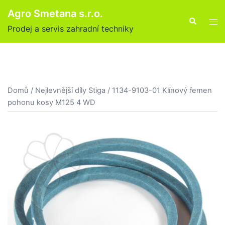
Skip
Agro Smetana s.r.o.
to
Search
Tog
Prodej a servis zahradní techniky
content
men
Domů
/
Nejlevnější díly Stiga
/ 1134-9103-01 Klínový řemen
pohonu kosy M125 4 WD