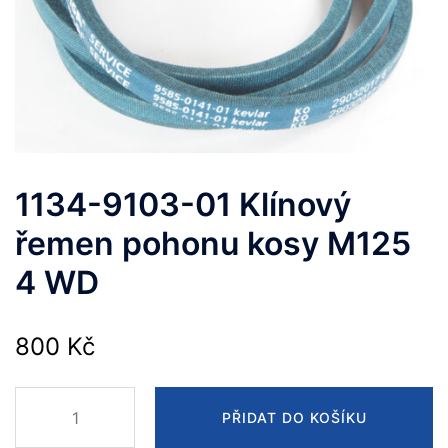
1134-9103-01 Klínový
řemen pohonu kosy M125
4 WD
800
Kč
1134-
PŘIDAT DO KOŠÍKU
9103-