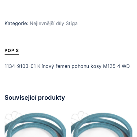
01
Klínový
řemen
Kategorie:
Nejlevnější díly Stiga
pohonu
kosy
M125
4
POPIS
WD
množství
1134-9103-01 Klínový řemen pohonu kosy M125 4 WD
Související produkty